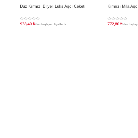
Düz Kırmızı Bilyeli Lüks Aşcı Ceketi
Kırmızı Mila Aşc
İNDIRIM
İNDIRIM
938,40
₺
772,80
₺
'den başlayan fiyatlarla
'den başlaya