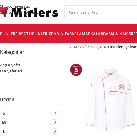
Skip to navigation
Skip to main content
RÜNLER
FIRSAT ÜRÜNLERI
KENDIN TASARLA
MARKALAR
BASKI & NAKIŞ
RE
Ana Sayfa
/
Mağaza
/
Ürünler “çalışm
Kategoriler
Aşçı Kıyafeti
İş Kıyafetleri
Beden
S
3
M
3
L
3