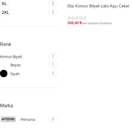
XL
3
Düz Kırmızı Bilyeli Lüks Aşçı Ceket
İNDIRIM
2XL
3
938,40
₺
'den başlayan fiyatlarla
Renk
Kırmızı Biyeli
1
Beyaz
1
Siyah
1
Marka
Persona
3