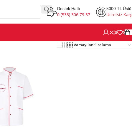
Destek Hattı
5000 TL Üstü
0 (533) 306 79 37
Ücretsiz Kar
0
0