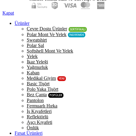
Kapat
Ürünler
Çevre Dostu Ürünler
SERTİFİKALI
Polar Mont Ve Yelek
İNDİRİMDE
Sweatshirt
Polar Şal
Softshell Mont Ve Yelek
Yelek
İkaz Yeleği
Yağmurluk
Kaban
Medikal Giyim
YENİ
Basic Tişört
Polo Yaka Tişört
Bez Çanta
POPÜLER
Pantolon
Fermuarlı Hırka
İş Kıyafetleri
Reflektörlü
Aşçı Kıyafeti
Önlük
Fırsat Ürünleri