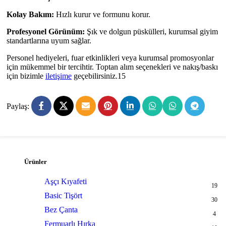
Kolay Bakım:
Hızlı kurur ve formunu korur.
Profesyonel Görünüm:
Şık ve dolgun püskülleri, kurumsal giyim
standartlarına uyum sağlar.
Personel hediyeleri, fuar etkinlikleri veya kurumsal promosyonlar
için mükemmel bir tercihtir. Toptan alım seçenekleri ve nakış/baskı
için bizimle
iletişime
geçebilirsiniz.15
Paylaş:
Ürünler
Aşçı Kıyafeti
19
Basic Tişört
30
Bez Çanta
4
Fermuarlı Hırka