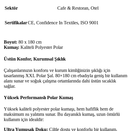
Sektör
Cafe & Restoran
,
Otel
Sertifikalar
CE
,
Confidence In Textiles
,
ISO 9001
Boyut:
80 x 180 cm
Kumaş:
Kaliteli Polyester Polar
Üstün Konfor, Kurumsal Şıklık
Çalışanlarınızın konforu ve kurum kimliğinizin şıklığı için
tasarlanmış XXL Polar Şal. 80×180 cm ebadıyla geniş bir kullanım
alanı sunar ve soğuk çalışma ortamlarında dahi üstün sıcaklık
sağlar.
Yüksek Performanslı Polar Kumaş
Yüksek kaliteli polyester polar kumaşı, hem hafiflik hem de
maksimum ısı yalıtımı sunar. Bu dayanıklı kumaş, uzun ömürlü
kullanım için idealdir:
Ultra Yumuşak Doku:
Ciltle dostu ve konforlu bir kullanım.