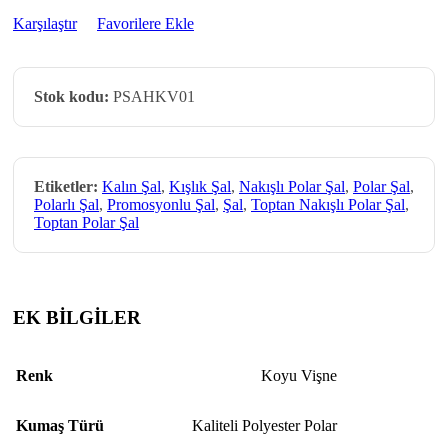
Karşılaştır
Favorilere Ekle
Stok kodu:
PSAHKV01
Etiketler:
Kalın Şal
,
Kışlık Şal
,
Nakışlı Polar Şal
,
Polar Şal
,
Polarlı Şal
,
Promosyonlu Şal
,
Şal
,
Toptan Nakışlı Polar Şal
,
Toptan Polar Şal
EK BİLGİLER
Renk
Koyu Vişne
Kumaş Türü
Kaliteli Polyester Polar