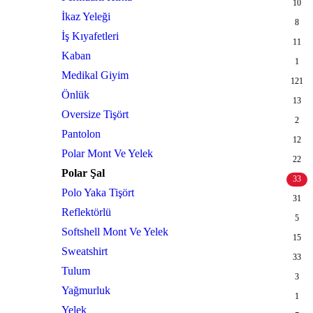
10
İkaz Yeleği
8
İş Kıyafetleri
11
Kaban
1
Medikal Giyim
121
Önlük
13
Oversize Tişört
2
Pantolon
12
Polar Mont Ve Yelek
22
Polar Şal
33
Polo Yaka Tişört
31
Reflektörlü
5
Softshell Mont Ve Yelek
15
Sweatshirt
33
Tulum
3
Yağmurluk
1
Yelek