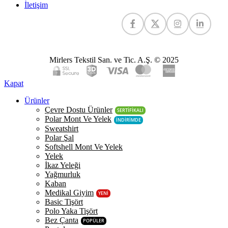
İletişim
Mirlers Tekstil San. ve Tic. A.Ş. © 2025
Kapat
Ürünler
Çevre Dostu Ürünler
SERTİFİKALI
Polar Mont Ve Yelek
İNDİRİMDE
Sweatshirt
Polar Şal
Softshell Mont Ve Yelek
Yelek
İkaz Yeleği
Yağmurluk
Kaban
Medikal Giyim
YENİ
Basic Tişört
Polo Yaka Tişört
Bez Çanta
POPÜLER