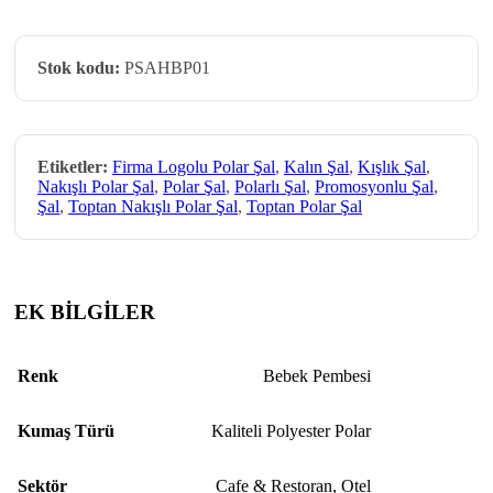
Stok kodu:
PSAHBP01
Etiketler:
Firma Logolu Polar Şal
,
Kalın Şal
,
Kışlık Şal
,
Nakışlı Polar Şal
,
Polar Şal
,
Polarlı Şal
,
Promosyonlu Şal
,
Şal
,
Toptan Nakışlı Polar Şal
,
Toptan Polar Şal
EK BİLGİLER
Renk
Bebek Pembesi
Kumaş Türü
Kaliteli Polyester Polar
Sektör
Cafe & Restoran
,
Otel