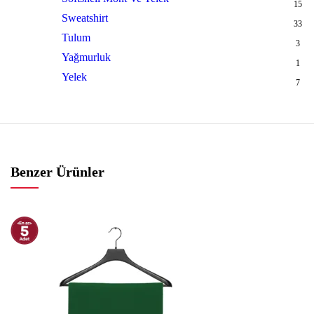
15
Sweatshirt
33
Tulum
3
Yağmurluk
1
Yelek
7
Benzer Ürünler