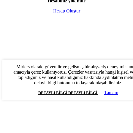
Hesabınız yok mu?
Hesap Oluştur
Mirlers olarak, güvenilir ve gelişmiş bir alışveriş deneyimi su
amacıyla çerez kullanıyoruz. Çerezler vasıtasıyla hangi kişisel ve
topladığımız ve nasıl kullandığımız hakkında aydınlatma met
detaylı bilgi butonuna tıklayarak ulaşabilirsiniz.
Tamam
DETAYLI BILGI
DETAYLI BILGI