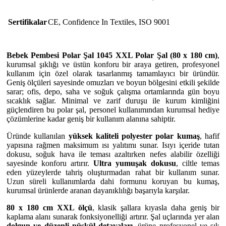
Sertifikalar
CE
,
Confidence In Textiles
,
ISO 9001
Bebek Pembesi Polar Şal 1045 XXL Polar Şal (80 x 180 cm)
,
kurumsal şıklığı ve üstün konforu bir araya getiren, profesyonel
kullanım için özel olarak tasarlanmış tamamlayıcı bir üründür.
Geniş ölçüleri sayesinde omuzları ve boyun bölgesini etkili şekilde
sarar; ofis, depo, saha ve soğuk çalışma ortamlarında gün boyu
sıcaklık sağlar. Minimal ve zarif duruşu ile kurum kimliğini
güçlendiren bu polar şal, personel kullanımından kurumsal hediye
çözümlerine kadar geniş bir kullanım alanına sahiptir.
Üründe kullanılan
yüksek kaliteli polyester polar kumaş
, hafif
yapısına rağmen maksimum ısı yalıtımı sunar. Isıyı içeride tutan
dokusu, soğuk hava ile teması azaltırken nefes alabilir özelliği
sayesinde konforu artırır.
Ultra yumuşak dokusu
, ciltle temas
eden yüzeylerde tahriş oluşturmadan rahat bir kullanım sunar.
Uzun süreli kullanımlarda dahi formunu koruyan bu kumaş,
kurumsal ürünlerde aranan dayanıklılığı başarıyla karşılar.
80 x 180 cm XXL ölçü
, klasik şallara kıyasla daha geniş bir
kaplama alanı sunarak fonksiyonelliği artırır. Şal uçlarında yer alan
dolgun ve düzenli püskül detayaları
, ürüne profesyonel ve şık