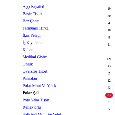
Aşçı Kıyafeti
19
Basic Tişört
30
Bez Çanta
4
Fermuarlı Hırka
10
İkaz Yeleği
8
İş Kıyafetleri
11
Kaban
1
Medikal Giyim
121
Önlük
13
Oversize Tişört
2
Pantolon
12
Polar Mont Ve Yelek
22
Polar Şal
33
Polo Yaka Tişört
31
Reflektörlü
5
Softshell Mont Ve Yelek