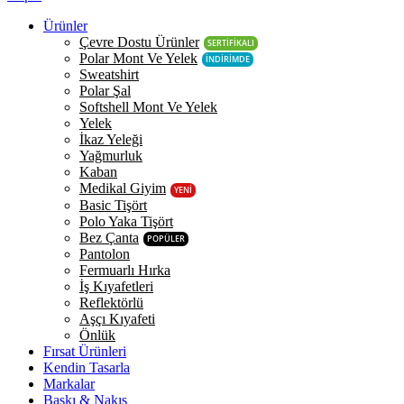
Ürünler
Çevre Dostu Ürünler
SERTİFİKALI
Polar Mont Ve Yelek
İNDİRİMDE
Sweatshirt
Polar Şal
Softshell Mont Ve Yelek
Yelek
İkaz Yeleği
Yağmurluk
Kaban
Medikal Giyim
YENİ
Basic Tişört
Polo Yaka Tişört
Bez Çanta
POPÜLER
Pantolon
Fermuarlı Hırka
İş Kıyafetleri
Reflektörlü
Aşçı Kıyafeti
Önlük
Fırsat Ürünleri
Kendin Tasarla
Markalar
Baskı & Nakış