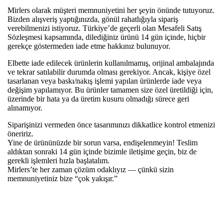
Mirlers olarak müşteri memnuniyetini her şeyin önünde tutuyoruz.
Bizden alışveriş yaptığınızda, gönül rahatlığıyla sipariş
verebilmenizi istiyoruz. Türkiye’de geçerli olan Mesafeli Satış
Sözleşmesi kapsamında, dilediğiniz ürünü 14 gün içinde, hiçbir
gerekçe göstermeden iade etme hakkınız bulunuyor.
Elbette iade edilecek ürünlerin kullanılmamış, orijinal ambalajında
ve tekrar satılabilir durumda olması gerekiyor. Ancak, kişiye özel
tasarlanan veya baskı/nakış işlemi yapılan ürünlerde iade veya
değişim yapılamıyor. Bu ürünler tamamen size özel üretildiği için,
üzerinde bir hata ya da üretim kusuru olmadığı sürece geri
alınamıyor.
Siparişinizi vermeden önce tasarımınızı dikkatlice kontrol etmenizi
öneririz.
Yine de ürününüzde bir sorun varsa, endişelenmeyin! Teslim
aldıktan sonraki 14 gün içinde bizimle iletişime geçin, biz de
gerekli işlemleri hızla başlatalım.
Mirlers’te her zaman çözüm odaklıyız — çünkü sizin
memnuniyetiniz bize “çok yakışır.”