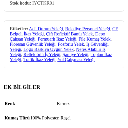
Stok kodu:
İYCTKR01
Etiketler:
Acil Durum Yeleği
,
Belediye Personel Yeleği
,
CE
Belgeli İkaz Yeleği
,
Çift Reflektif Bantlı Yelek
,
Depo
Çalışan Yeleği
,
Fermuarlı İkaz Yeleği
,
File Kumaş Yelek
,
Floresan Güvenlik Yeleği
,
Fosforlu Yelek
,
İş Güvenliği
Yeleği
,
Logo Baskıya Uygun Yelek
,
Nefes Alabilir İş
Yeleği
,
Reflektörlü İş Yeleği
,
Şantiye Yeleği
,
Toptan İkaz
Yeleği
,
Trafik İkaz Yeleği
,
Yol Çalışması Yeleği
EK BİLGİLER
Renk
Kırmızı
Kumaş Türü
100% Polyester
,
Raşel