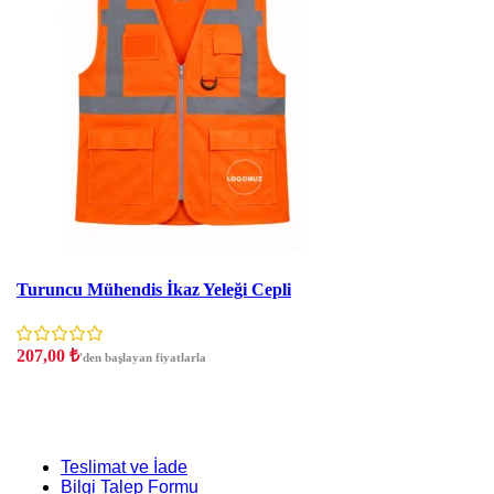
İndirim
Turuncu Mühendis İkaz Yeleği Cepli
207,00
₺
'den başlayan fiyatlarla
Teslimat ve İade
Bilgi Talep Formu