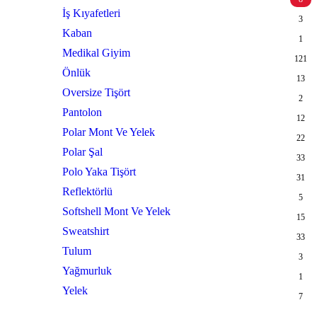
İş Kıyafetleri
3
Kaban
1
Medikal Giyim
121
Önlük
13
Oversize Tişört
2
Pantolon
12
Polar Mont Ve Yelek
22
Polar Şal
33
Polo Yaka Tişört
31
Reflektörlü
5
Softshell Mont Ve Yelek
15
Sweatshirt
33
Tulum
3
Yağmurluk
1
Yelek
7