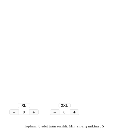
XL
2XL
−
+
−
+
Toplam:
0
adet ürün seçildi.
Min. sipariş miktarı :
5