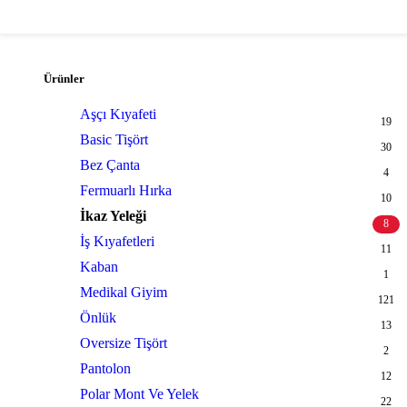
Ürünler
Aşçı Kıyafeti
19
Basic Tişört
30
Bez Çanta
4
Fermuarlı Hırka
10
İkaz Yeleği
8
İş Kıyafetleri
11
Kaban
1
Medikal Giyim
121
Önlük
13
Oversize Tişört
2
Pantolon
12
Polar Mont Ve Yelek
22