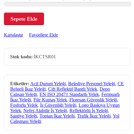
Sepete Ekle
Karşılaştır
Favorilere Ekle
Stok kodu:
İKCTSR01
Etiketler:
Acil Durum Yeleği
,
Belediye Personel Yeleği
,
CE
Belgeli İkaz Yeleği
,
Çift Reflektif Bantlı Yelek
,
Depo
Çalışan Yeleği
,
EN ISO 20471 Standartlı Yelek
,
Fermuarlı
İkaz Yeleği
,
File Kumaş Yelek
,
Floresan Güvenlik Yeleği
,
Fosforlu Yelek
,
İş Güvenliği Yeleği
,
Logo Baskıya Uygun
Yelek
,
Nefes Alabilir İş Yeleği
,
Reflektörlü İş Yeleği
,
Şantiye Yeleği
,
Toptan İkaz Yeleği
,
Trafik İkaz Yeleği
,
Yol
Çalışması Yeleği