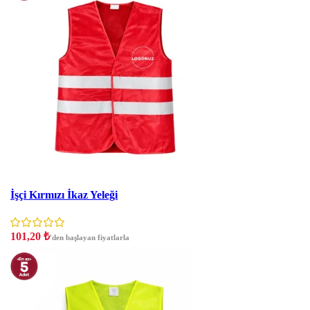
İndirim
İşçi Kırmızı İkaz Yeleği
101,20
₺
'den başlayan fiyatlarla