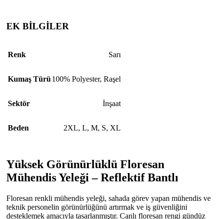
EK BİLGİLER
Renk
Sarı
Kumaş Türü
100% Polyester
,
Raşel
Sektör
İnşaat
Beden
2XL
,
L
,
M
,
S
,
XL
Yüksek Görünürlüklü Floresan
Mühendis Yeleği – Reflektif Bantlı
Floresan renkli mühendis yeleği, sahada görev yapan mühendis ve
teknik personelin görünürlüğünü artırmak ve iş güvenliğini
desteklemek amacıyla tasarlanmıştır. Canlı floresan rengi gündüz