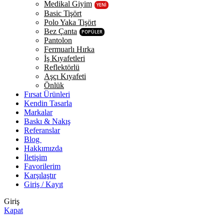
Medikal Giyim
YENİ
Basic Tişört
Polo Yaka Tişört
Bez Çanta
POPÜLER
Pantolon
Fermuarlı Hırka
İş Kıyafetleri
Reflektörlü
Aşçı Kıyafeti
Önlük
Fırsat Ürünleri
Kendin Tasarla
Markalar
Baskı & Nakış
Referanslar
Blog
Hakkımızda
İletişim
Favorilerim
Karşılaştır
Giriş / Kayıt
Giriş
Kapat