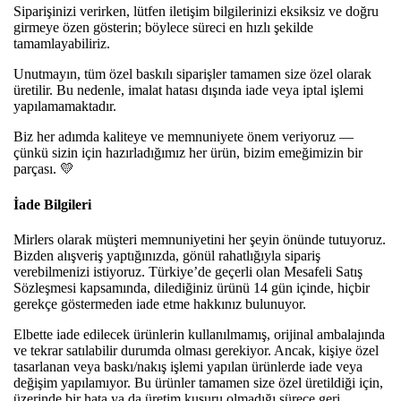
Siparişinizi verirken, lütfen iletişim bilgilerinizi eksiksiz ve doğru
girmeye özen gösterin; böylece süreci en hızlı şekilde
tamamlayabiliriz.
Unutmayın, tüm özel baskılı siparişler tamamen size özel olarak
üretilir. Bu nedenle, imalat hatası dışında iade veya iptal işlemi
yapılamamaktadır.
Biz her adımda kaliteye ve memnuniyete önem veriyoruz —
çünkü sizin için hazırladığımız her ürün, bizim emeğimizin bir
parçası. 💛
İade Bilgileri
Mirlers olarak müşteri memnuniyetini her şeyin önünde tutuyoruz.
Bizden alışveriş yaptığınızda, gönül rahatlığıyla sipariş
verebilmenizi istiyoruz. Türkiye’de geçerli olan Mesafeli Satış
Sözleşmesi kapsamında, dilediğiniz ürünü 14 gün içinde, hiçbir
gerekçe göstermeden iade etme hakkınız bulunuyor.
Elbette iade edilecek ürünlerin kullanılmamış, orijinal ambalajında
ve tekrar satılabilir durumda olması gerekiyor. Ancak, kişiye özel
tasarlanan veya baskı/nakış işlemi yapılan ürünlerde iade veya
değişim yapılamıyor. Bu ürünler tamamen size özel üretildiği için,
üzerinde bir hata ya da üretim kusuru olmadığı sürece geri