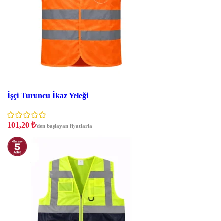
İndirim
İşçi Turuncu İkaz Yeleği
101,20
₺
'den başlayan fiyatlarla