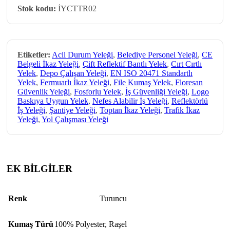
Stok kodu:
İYCTTR02
Etiketler:
Acil Durum Yeleği
,
Belediye Personel Yeleği
,
CE
Belgeli İkaz Yeleği
,
Çift Reflektif Bantlı Yelek
,
Cırt Cırtlı
Yelek
,
Depo Çalışan Yeleği
,
EN ISO 20471 Standartlı
Yelek
,
Fermuarlı İkaz Yeleği
,
File Kumaş Yelek
,
Floresan
Güvenlik Yeleği
,
Fosforlu Yelek
,
İş Güvenliği Yeleği
,
Logo
Baskıya Uygun Yelek
,
Nefes Alabilir İş Yeleği
,
Reflektörlü
İş Yeleği
,
Şantiye Yeleği
,
Toptan İkaz Yeleği
,
Trafik İkaz
Yeleği
,
Yol Çalışması Yeleği
EK BİLGİLER
Renk
Turuncu
Kumaş Türü
100% Polyester
,
Raşel