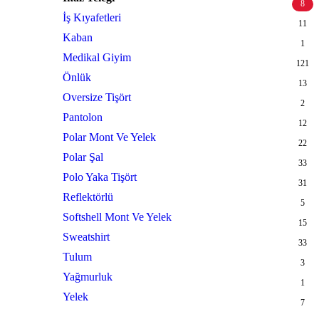
8
İş Kıyafetleri
11
Kaban
1
Medikal Giyim
121
Önlük
13
Oversize Tişört
2
Pantolon
12
Polar Mont Ve Yelek
22
Polar Şal
33
Polo Yaka Tişört
31
Reflektörlü
5
Softshell Mont Ve Yelek
15
Sweatshirt
33
Tulum
3
Yağmurluk
1
Yelek
7