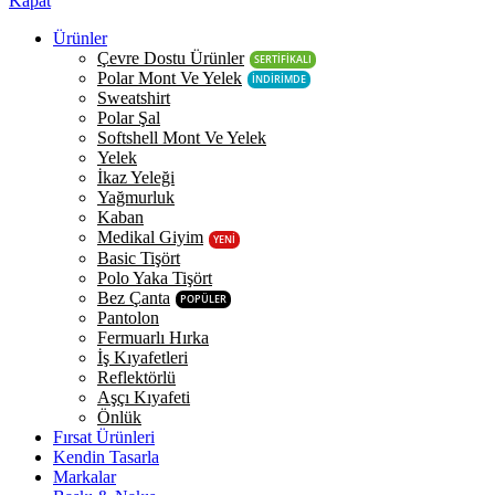
Kapat
Ürünler
Çevre Dostu Ürünler
SERTİFİKALI
Polar Mont Ve Yelek
İNDİRİMDE
Sweatshirt
Polar Şal
Softshell Mont Ve Yelek
Yelek
İkaz Yeleği
Yağmurluk
Kaban
Medikal Giyim
YENİ
Basic Tişört
Polo Yaka Tişört
Bez Çanta
POPÜLER
Pantolon
Fermuarlı Hırka
İş Kıyafetleri
Reflektörlü
Aşçı Kıyafeti
Önlük
Fırsat Ürünleri
Kendin Tasarla
Markalar