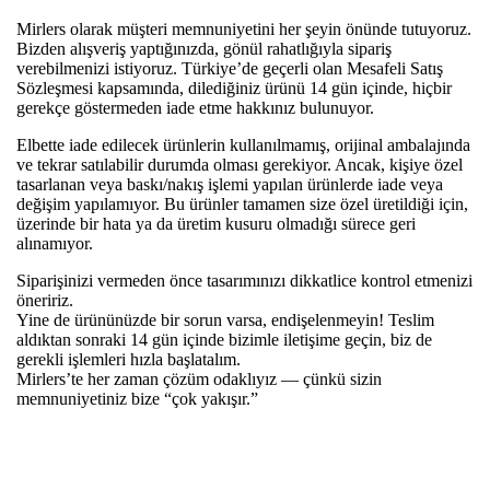
Mirlers olarak müşteri memnuniyetini her şeyin önünde tutuyoruz.
Bizden alışveriş yaptığınızda, gönül rahatlığıyla sipariş
verebilmenizi istiyoruz. Türkiye’de geçerli olan Mesafeli Satış
Sözleşmesi kapsamında, dilediğiniz ürünü 14 gün içinde, hiçbir
gerekçe göstermeden iade etme hakkınız bulunuyor.
Elbette iade edilecek ürünlerin kullanılmamış, orijinal ambalajında
ve tekrar satılabilir durumda olması gerekiyor. Ancak, kişiye özel
tasarlanan veya baskı/nakış işlemi yapılan ürünlerde iade veya
değişim yapılamıyor. Bu ürünler tamamen size özel üretildiği için,
üzerinde bir hata ya da üretim kusuru olmadığı sürece geri
alınamıyor.
Siparişinizi vermeden önce tasarımınızı dikkatlice kontrol etmenizi
öneririz.
Yine de ürününüzde bir sorun varsa, endişelenmeyin! Teslim
aldıktan sonraki 14 gün içinde bizimle iletişime geçin, biz de
gerekli işlemleri hızla başlatalım.
Mirlers’te her zaman çözüm odaklıyız — çünkü sizin
memnuniyetiniz bize “çok yakışır.”