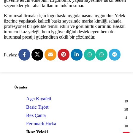
güvenle tercih edilebilir. Ergonomik yapısı sayesinde farklı beden
seçenekleriyle rahat kullanım imkânı sunar.
Kurumsal firmalar için logo baskı uygulamasına uygundur. Yelek
üzerine yapılacak kaliteli baskı sayesinde marka kimliği sahada
profesyonel bir şekilde temsil edilir ve görünürlük artırılır. Baskılı
turuncu ikaz yeleği, hem iş güvenliğini destekleyen hem de
kurumsal prestiji güçlendiren etkili bir çözümdür.
Paylaş:
Ürünler
Aşçı Kıyafeti
19
Basic Tişört
30
Bez Çanta
4
Fermuarlı Hırka
10
İkaz Yeleği