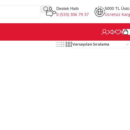
Destek Hattı
5000 TL Üstü
0 (533) 306 79 37
Ücretsiz Kar
0
0