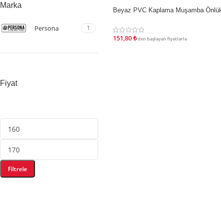
Marka
Beyaz PVC Kaplama Muşamba Önlü
İNDIRIM
Persona
1
151,80
₺
'den başlayan fiyatlarla
Fiyat
Filtrele