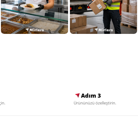
Adım 3
in.
Ürününüzü özelleştirin.
Destek
Mirlers