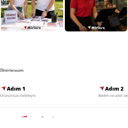
mirlerscom
Adım 1
Adım 2
Ürününüzü belirleyin.
Beden ve adet seç
Alışveriş