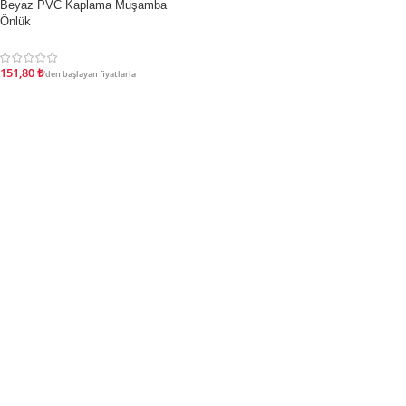
Beyaz PVC Kaplama Muşamba
İNDIRIM
Önlük
151,80
₺
'den başlayan fiyatlarla