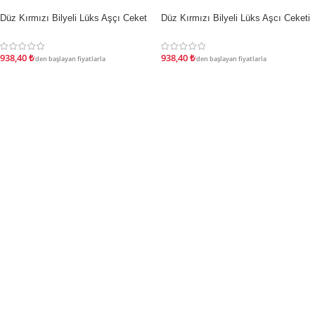
Düz Kırmızı Bilyeli Lüks Aşçı Ceket
Düz Kırmızı Bilyeli Lüks Aşcı Ceketi
İNDIRIM
İNDIRIM
938,40
₺
938,40
₺
'den başlayan fiyatlarla
'den başlayan fiyatlarla