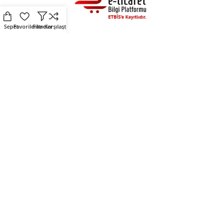
Sepet
Favorilerim
Filtreler
Karşılaştır
Alışveriş
Destek
Fırsat Ürünleri
Üyelik Sözleşmesi
Çevre Dostu Ürünler
Kişisel Verilerin Korunması
Kendin Tasarla
Çerez Politikası
Sosyal Medya
Mirlers
Mirlers sosyal medya
Mirlers Blog
hesaplarını takip ederek
Hakkımızda
fırsatları yakalayın.
İletişim
Mirlers Tekstil San. ve Tic. A.Ş. © 2025