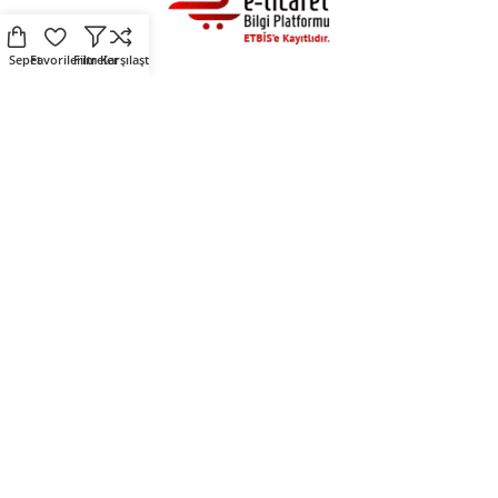
Sepet
Favorilerim
Filtreler
Karşılaştır
Alışveriş
Destek
Fırsat Ürünleri
Üyelik Sözleşmesi
Çevre Dostu Ürünler
Kişisel Verilerin Korunması
Kendin Tasarla
Çerez Politikası
Sosyal Medya
Mirlers
Mirlers sosyal medya
Mirlers Blog
hesaplarını takip ederek
Hakkımızda
fırsatları yakalayın.
İletişim
Mirlers Tekstil San. ve Tic. A.Ş. © 2025