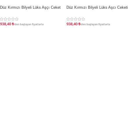
Düz Kırmızı Bilyeli Lüks Aşçı Ceket
Düz Kırmızı Bilyeli Lüks Aşcı Ceketi
İNDIRIM
İNDIRIM
938,40
₺
938,40
₺
'den başlayan fiyatlarla
'den başlayan fiyatlarla