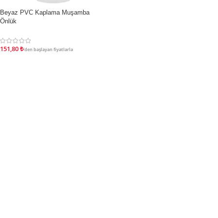
Beyaz PVC Kaplama Muşamba
İNDIRIM
Önlük
151,80
₺
'den başlayan fiyatlarla