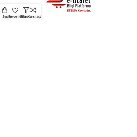
Sepet
Favorilerim
Filtreler
Karşılaştır
Alışveriş
Destek
Fırsat Ürünleri
Üyelik Sözleşmesi
Çevre Dostu Ürünler
Kişisel Verilerin Korunması
Kendin Tasarla
Çerez Politikası
Sosyal Medya
Mirlers
Mirlers sosyal medya
Mirlers Blog
hesaplarını takip ederek
Hakkımızda
fırsatları yakalayın.
İletişim
Mirlers Tekstil San. ve Tic. A.Ş. © 2025