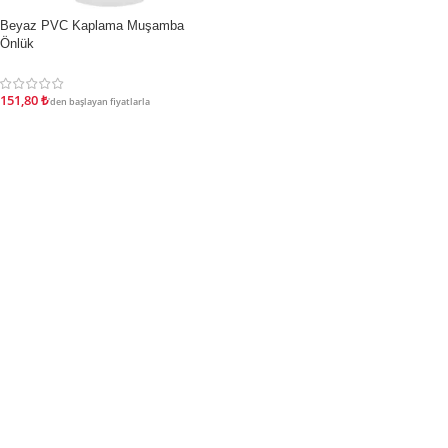
Beyaz PVC Kaplama Muşamba
İNDIRIM
Önlük
151,80
₺
'den başlayan fiyatlarla