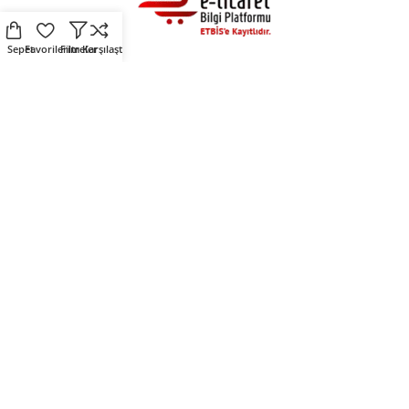
Sepet
Favorilerim
Filtreler
Karşılaştır
Alışveriş
Destek
Fırsat Ürünleri
Üyelik Sözleşmesi
Çevre Dostu Ürünler
Kişisel Verilerin Korunması
Kendin Tasarla
Çerez Politikası
Sosyal Medya
Mirlers
Mirlers sosyal medya
Mirlers Blog
hesaplarını takip ederek
Hakkımızda
fırsatları yakalayın.
İletişim
Mirlers Tekstil San. ve Tic. A.Ş. © 2025