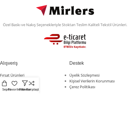
Özel Baskı ve Nakış Seçenekleriyle Stoktan Teslim Kaliteli Tekstil Ürünleri.
Alışveriş
Destek
Fırsat Ürünleri
Üyelik Sözleşmesi
Çevre Dostu Ürünler
Kişisel Verilerin Korunması
Kendin Tasarla
Çerez Politikası
Sepet
Favorilerim
Filtreler
Karşılaştır
Sosyal Medya
Mirlers
Mirlers sosyal medya
Mirlers Blog
hesaplarını takip ederek
Hakkımızda
fırsatları yakalayın.