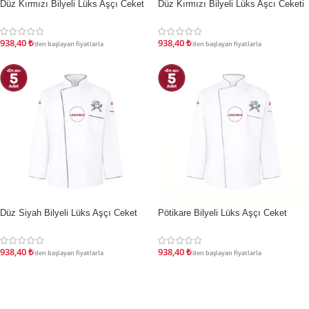
Düz Kırmızı Bilyeli Lüks Aşçı Ceket
Düz Kırmızı Bilyeli Lüks Aşcı Ceketi
İNDIRIM
İNDIRIM
938,40
₺
938,40
₺
'den başlayan fiyatlarla
'den başlayan fiyatlarla
Düz Siyah Bilyeli Lüks Aşçı Ceket
Pötikare Bilyeli Lüks Aşçı Ceket
İNDIRIM
İNDIRIM
938,40
₺
938,40
₺
'den başlayan fiyatlarla
'den başlayan fiyatlarla