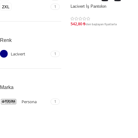
2XL
1
Lacivert İş Pantolon
İNDIRIM
542,80
₺
'den başlayan fiyatlarla
Renk
Lacivert
1
Marka
Persona
1