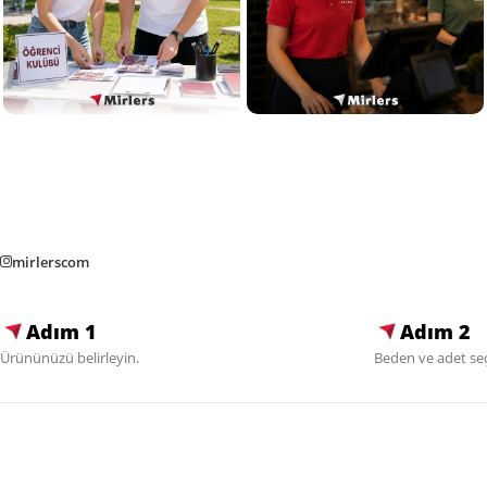
mirlerscom
Adım 1
Adım 2
Ürününüzü belirleyin.
Beden ve adet seç
Alışveriş