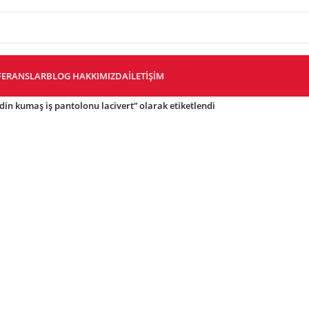
FERANSLAR
BLOG
HAKKIMIZDA
İLETIŞIM
in kumaş iş pantolonu lacivert” olarak etiketlendi