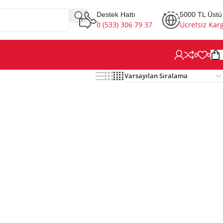
Destek Hattı
5000 TL Üstü
0 (533) 306 79 37
Ücretsiz Kar
0
0