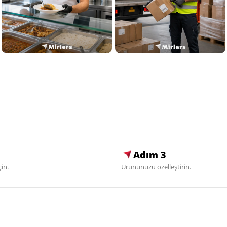
Adım 3
in.
Ürününüzü özelleştirin.
Destek
Mirlers