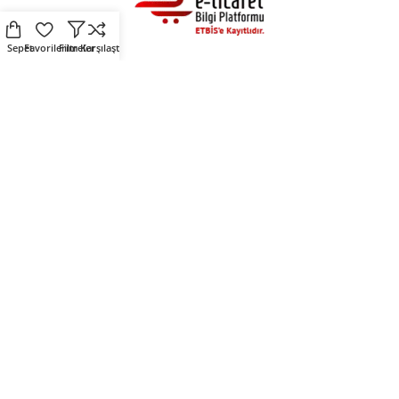
Sepet
Favorilerim
Filtreler
Karşılaştır
Alışveriş
Destek
Fırsat Ürünleri
Üyelik Sözleşmesi
Çevre Dostu Ürünler
Kişisel Verilerin Korunması
Kendin Tasarla
Çerez Politikası
Sosyal Medya
Mirlers
Mirlers sosyal medya
Mirlers Blog
hesaplarını takip ederek
Hakkımızda
fırsatları yakalayın.
İletişim
Mirlers Tekstil San. ve Tic. A.Ş. © 2025