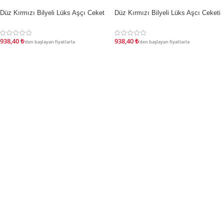
Düz Kırmızı Bilyeli Lüks Aşçı Ceket
Düz Kırmızı Bilyeli Lüks Aşcı Ceketi
İNDIRIM
İNDIRIM
938,40
₺
938,40
₺
'den başlayan fiyatlarla
'den başlayan fiyatlarla