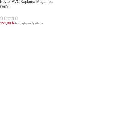
Beyaz PVC Kaplama Muşamba
İNDIRIM
Önlük
151,80
₺
'den başlayan fiyatlarla