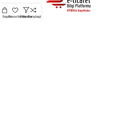
Sepet
Favorilerim
Filtreler
Karşılaştır
Alışveriş
Destek
Fırsat Ürünleri
Üyelik Sözleşmesi
Çevre Dostu Ürünler
Kişisel Verilerin Korunması
Kendin Tasarla
Çerez Politikası
Sosyal Medya
Mirlers
Mirlers sosyal medya
Mirlers Blog
hesaplarını takip ederek
Hakkımızda
fırsatları yakalayın.
İletişim
Mirlers Tekstil San. ve Tic. A.Ş. © 2025