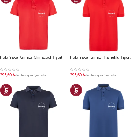
Polo Yaka Kırmızı Climacool Tişört
Polo Yaka Kırmızı Pamuklu Tişört
İNDIRIM
İNDIRIM
395,60
₺
395,60
₺
'den başlayan fiyatlarla
'den başlayan fiyatlarla