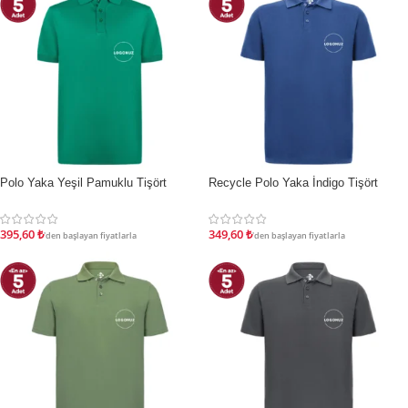
Polo Yaka Yeşil Pamuklu Tişört
Recycle Polo Yaka İndigo Tişört
İNDIRIM
İNDIRIM
395,60
₺
349,60
₺
'den başlayan fiyatlarla
'den başlayan fiyatlarla