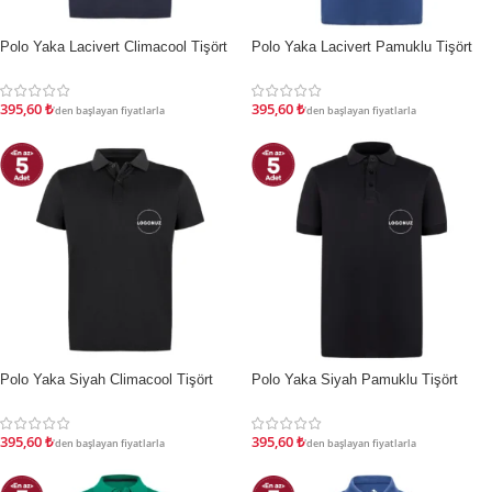
Polo Yaka Lacivert Climacool Tişört
Polo Yaka Lacivert Pamuklu Tişört
İNDIRIM
İNDIRIM
395,60
₺
395,60
₺
'den başlayan fiyatlarla
'den başlayan fiyatlarla
Polo Yaka Siyah Climacool Tişört
Polo Yaka Siyah Pamuklu Tişört
İNDIRIM
İNDIRIM
395,60
₺
395,60
₺
'den başlayan fiyatlarla
'den başlayan fiyatlarla